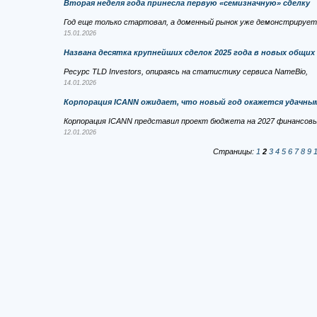
Вторая неделя года принесла первую «семизначную» сделку
Год еще только стартовал, а доменный рынок уже демонстрирует
15.01.2026
Названа десятка крупнейших сделок 2025 года в новых общих
Ресурс TLD Investors, опираясь на статистику сервиса NameBio,
14.01.2026
Корпорация ICANN ожидает, что новый год окажется удачны
Корпорация ICANN представил проект бюджета на 2027 финансовый 
12.01.2026
Страницы:
1
2
3
4
5
6
7
8
9