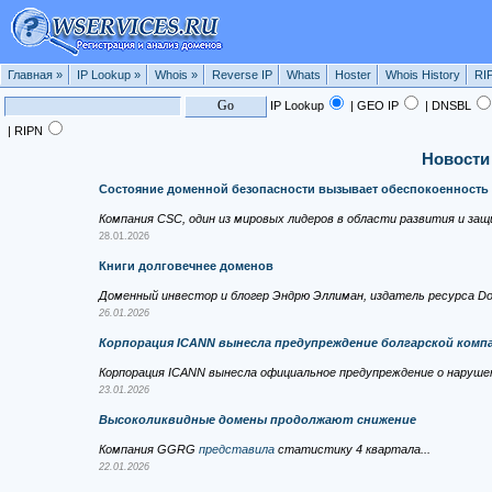
Главная
»
IP Lookup
»
Whois
»
Reverse IP
Whats
Hoster
Whois History
RI
IP Lookup
| GEO IP
| DNSBL
| RIPN
Новости
Состояние доменной безопасности вызывает обеспокоенность
Компания CSC, один из мировых лидеров в области развития и защ
28.01.2026
Книги долговечнее доменов
Доменный инвестор и блогер Эндрю Эллиман, издатель ресурса Do
26.01.2026
Корпорация ICANN вынесла предупреждение болгарской ком
Корпорация ICANN вынесла официальное предупреждение о наруше
23.01.2026
Высоколиквидные домены продолжают снижение
Компания GGRG
представила
статистику 4 квартала...
22.01.2026