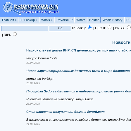
Главная
»
IP Lookup
»
Whois
»
Reverse IP
Whats
Hoster
Whois History
RI
IP Lookup
| GEO IP
| DNSBL
| RIPN
Новости
Национальный домен КНР .CN демонстрирует признаки стабил
Ресурс Domain Incite
30.07.2025
Число зарегистрированных доменных имен в мире достигло 
Компания Verisign
28.07.2025
Площадка Sedo выдвигается в лидеры вторичного рынка до
Индийский доменный инвестор Харун Баша
23.07.2025
Стал известен покупатель домена Sword.com
В начале июля стало известно о продаже доменного имени Sword.com
21.07.2025