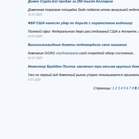
Домен Crypto.bot продан за 250 тысяч долларов
Доменная торговая площадка Sedo подвела итоги минувшей недели
16.07.2025
ФБР США нанесло удар по борьбе с пиратством видеоигр
Полевой офис Федерального бюро расследований США в Атланте, 
14.07.2025
Высоколиквидные домены подтвердили свое название
Компания GGRG
опубликовала
свой очередной обзор состояния...
10.07.2025
Инвестор Брейден Поллок заключил три весьма крупных дом
Уже не первый год доменный рынок упорно отказывается признать 
9.07.2025
Страницы:
1
2
3
4
5
6
7
8
9