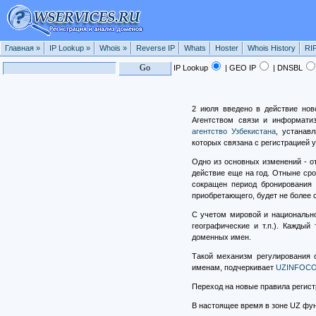
Главная
»
IP Lookup
»
Whois
»
Reverse IP
Whats
Hoster
Whois History
RI
IP Lookup
| GEO IP
| DNSBL
2 июля введено в действие нов
Агентством связи и информати
агентство Узбекистана
, устанав
которых связана с регистрацией 
Одно из основных изменений - от
действие еще на год. Отныне сро
сокращен период бронирования 
приобретающего, будет не более с
С учетом мировой и национально
географические и т.п.). Кажды
доменных имен.
Такой механизм регулирования 
именам, подчеркивает
UZINFOC
Переход на новые правила регист
В настоящее время в зоне UZ фун