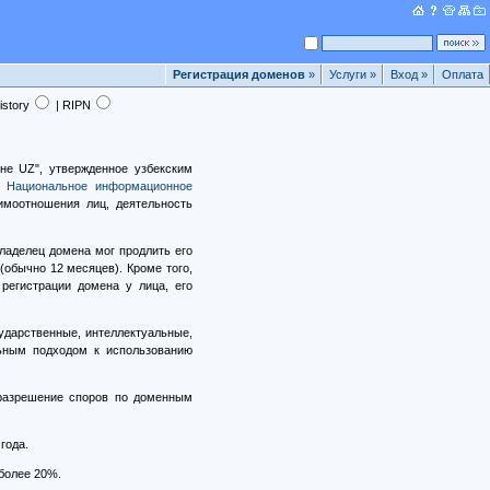
Регистрация доменов
»
Услуги
»
Вход
»
Оплата
istory
| RIPN
не UZ", утвержденное узбекским
ет
Национальное информационное
имоотношения лиц, деятельность
владелец домена мог продлить его
(обычно 12 месяцев). Кроме того,
регистрации домена у лица, его
ударственные, интеллектуальные,
льным подходом к использованию
 разрешение споров по доменным
года.
 более 20%.