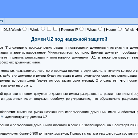
PN
| DNS Watch
| Whois
| Reverse IP
| Whats
| Hoster
| Whois H
Домен UZ под надежной защитой
ое "Положение о порядке регистрации и пользования доменными именами в доме
зации и зарегистрированное Министерством юстиции. Данный документ, сообща
ливает правила регистрации и пользования доменами .UZ, а также регулирует вза
узбекских доменных имен.
мена так называемого льготного периода сроком в один месяц, в течение которого 
к действия доменного имени будет истекать в день окончания срока его регистрации 
имени до семи дней (ранее он составлял один месяц). Это означает, что после 
еми дней на оплату.
й практики в новом документе доменные имена разделены на различные типы (гос
й тип доменных имен подлежит особому регулированию, что обусловлено рациона
обеспечит снижение риска незаконного использования доменных имен и облегчит
OM
, администратор домена UZ.
рации и пользования доменными именами в зоне UZ запланирован на 1 сентября 2008 
кционирует более 6 900 активных доменов. Прирост с начала текущего года составил