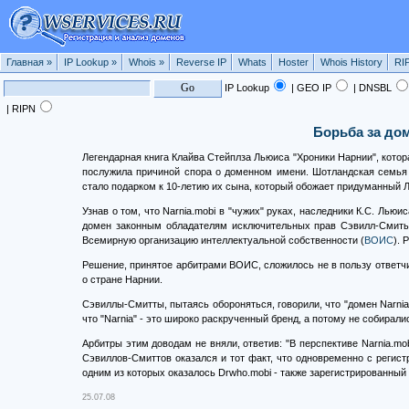
Главная
»
IP Lookup
»
Whois
»
Reverse IP
Whats
Hoster
Whois History
RI
IP Lookup
| GEO IP
| DNSBL
| RIPN
Борьба за дом
Легендарная книга Клайва Стейплза Льюиса "Хроники Нарнии", кото
послужила причиной спора о доменном имени. Шотландская семья С
стало подарком к 10-летию их сына, который обожает придуманный 
Узнав о том, что Narnia.mobi в "чужих" руках, наследники К.С. Л
домен законным обладателям исключительных прав Сэвилл-Смиты 
Всемирную организацию интеллектуальной собственности (
ВОИС
). 
Решение, принятое арбитрами ВОИС, сложилось не в пользу ответчи
о стране Нарнии.
Сэвиллы-Смитты, пытаясь обороняться, говорили, что "домен Narnia
что "Narnia" - это широко раскрученный бренд, а потому не собирал
Арбитры этим доводам не вняли, ответив: "В перспективе Narnia.mo
Сэвиллов-Смиттов оказался и тот факт, что одновременно с регис
одним из которых оказалось Drwho.mobi - также зарегистрированный 
25.07.08