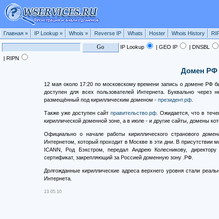
Главная
»
IP Lookup
»
Whois
»
Reverse IP
Whats
Hoster
Whois History
RI
IP Lookup
| GEO IP
| DNSBL
| RIPN
Домен РФ 
12 мая около 17:20 по московскому времени запись о домене РФ б
доступен для всех пользователей Интернета. Буквально через 
размещённый под кириллическим доменом -
президент.рф
.
Также уже доступен сайт
правительство.рф
. Ожидается, что в теч
кириллической доменной зоне, а в июле - и другие сайты, домены ко
Официально о начале работы кириллического странового домен
Интернетом, который проходит в Москве в эти дни. В присутствии 
ICANN, Род Бэкстром, передал Андрею Колесникову, директору 
сертификат, закрепляющий за Россией доменную зону .РФ.
Долгожданные кириллические адреса верхнего уровня стали реальн
Интернета.
13.05.10