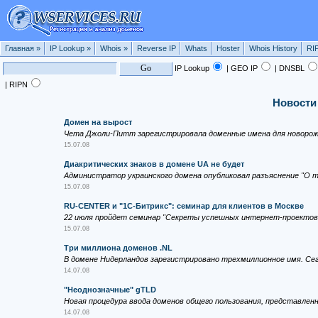
Главная
»
IP Lookup
»
Whois
»
Reverse IP
Whats
Hoster
Whois History
RI
IP Lookup
| GEO IP
| DNSBL
| RIPN
Новости
Домен на вырост
Чета Джоли-Питт зарегистрировала доменные имена для новорож
15.07.08
Диакритических знаков в домене UA не будет
Администратор украинского домена опубликовал разъяснение "О т
15.07.08
RU-CENTER и "1С-Битрикс": семинар для клиентов в Москве
22 июля пройдет семинар "Секреты успешных интернет-проектов: в
15.07.08
Три миллиона доменов .NL
В домене Нидерландов зарегистрировано трехмиллионное имя. Се
14.07.08
"Неоднозначные" gTLD
Новая процедура ввода доменов общего пользования, представленн
14.07.08