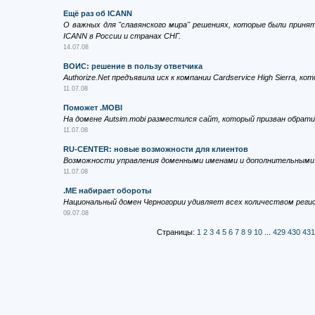
Ещё раз об ICANN
О важных для "славянского мира" решениях, которые были прин
ICANN в России и странах СНГ.
14.07.08
ВОИС: решение в пользу ответчика
Authorize.Net предъявила иск к компании Cardservice High Sierra, 
11.07.08
Поможет .MOBI
На домене Autsim.mobi разместился сайт, который призван обрати
11.07.08
RU-CENTER: новые возможности для клиентов
Возможности управления доменными именами и дополнительными
11.07.08
.ME набирает обороты
Национальный домен Черногории удивляет всех количеством реги
09.07.08
Страницы:
1
2
3
4
5
6
7
8
9
10
...
429
430
431